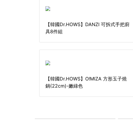
【韓國Dr.HOWS】DANZI 可拆式手把廚
具8件組
【韓國Dr.HOWS】O!MIZA 方形玉子燒
鍋(22cm)-嫩綠色