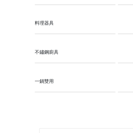
料理器具
不鏽鋼廚具
一鍋雙用