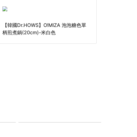
【韓國Dr.HOWS】O!MIZA 泡泡糖色單
柄煎煮鍋(20cm)-米白色