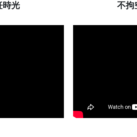
飪時光
不拘