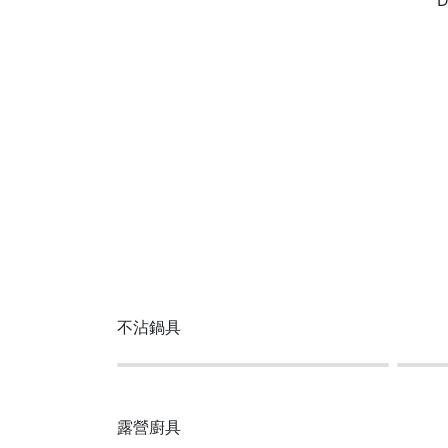
不沾鍋具
露營廚具