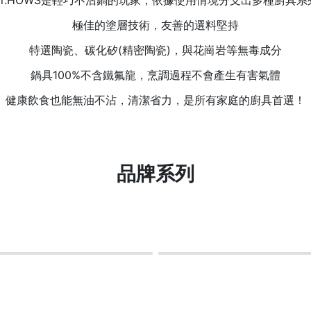
Dr.HOWS是輕巧不沾鍋的玩家，依據使用情境分支出多種廚具系
極佳的塗層技術，友善的選料堅持
特選陶瓷、碳化矽(精密陶瓷)，與花崗岩等無毒成分
鍋具100%不含鐵氟龍，烹調過程不會產生有害氣體
健康飲食也能無油不沾，清潔省力，是所有家庭的廚具首選！
品牌系列