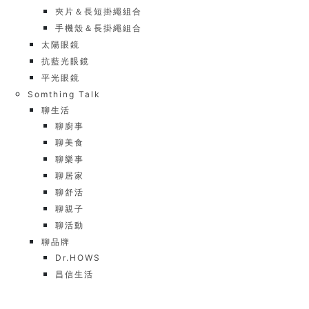
夾片＆長短掛繩組合
手機殼＆長掛繩組合
太陽眼鏡
抗藍光眼鏡
平光眼鏡
Somthing Talk
聊生活
聊廚事
聊美食
聊樂事
聊居家
聊舒活
聊親子
聊活動
聊品牌
Dr.HOWS
昌信生活