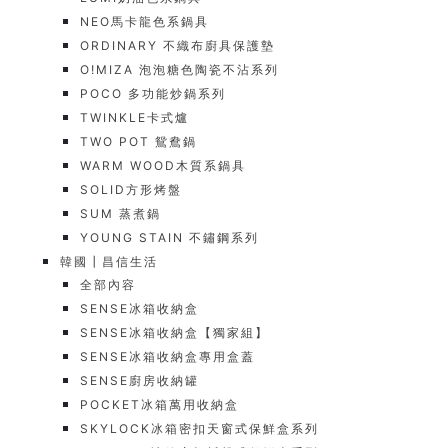
NEO馬卡龍色系鍋具
ORDINARY 不織布廚具保護墊
O!MIZA 泡泡糖色陶瓷不沾系列
POCO 多功能炒鍋系列
TWINKLE卡式爐
TWO POT 鴛鴦鍋
WARM WOOD木質系鍋具
SOLID方形烤盤
SUM 蒸煮鍋
YOUNG STAIN 不鏽鋼系列
韓國┃昌信生活
全部內容
SENSE冰箱收納盒
SENSE冰箱收納盒【獨家組】
SENSE冰箱收納盒專用盒蓋
SENSE廚房收納罐
POCKET冰箱萬用收納盒
SKYLOCK冰箱密扣天窗式保鮮盒系列