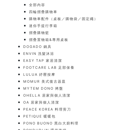
全部內容
四輪摺疊購物車
購物車配件（桌板／購物袋／固定繩）
迷你手提行李箱
摺疊購物籃
摺疊置物箱&專用桌板
DOGADO 鍋具
ENVIN 洗髮沐浴
EASY TAP 家居清潔
FOOTCARE LAB 足部保養
LULUA 紓壓按摩
MOMUR 美式復古器皿
MYTEM DONO 烤盤
OHELLA 居家與個人清潔
OA 居家與個人清潔
PEACE KOREA 料理剪刀
PETIQUE 暖暖包
PONO BUONO 黑白大廚料理