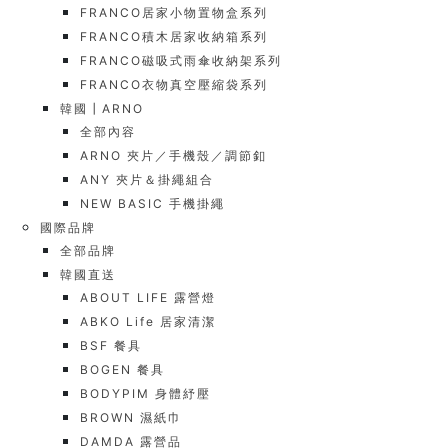
FRANCO居家小物置物盒系列
FRANCO積木居家收納箱系列
FRANCO磁吸式雨傘收納架系列
FRANCO衣物真空壓縮袋系列
韓國┃ARNO
全部內容
ARNO 夾片／手機殼／調節釦
ANY 夾片＆掛繩組合
NEW BASIC 手機掛繩
國際品牌
全部品牌
韓國直送
ABOUT LIFE 露營燈
ABKO Life 居家清潔
BSF 餐具
BOGEN 餐具
BODYPIM 身體紓壓
BROWN 濕紙巾
DAMDA 露營品