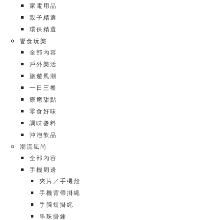
家電用品
親子精選
環保精選
饗食玩樂
全部內容
戶外樂活
旅遊風潮
一日三餐
療癒甜點
零食好味
調味醬料
沖泡飲品
潮流風尚
全部內容
手機周邊
夾片／手機殼
手機背帶掛繩
手腕短掛繩
串珠掛鍊