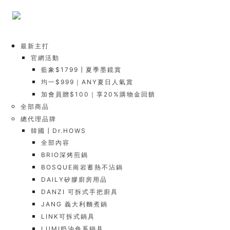
最新主打
官網活動
藍象$1799┃夏季墨鏡賞
均一$999｜ANY夏日人氣賞
加會員贈$100｜享20%購物金回饋
全部商品
總代理品牌
韓國┃Dr.HOWS
全部內容
BRIO深烤煎鍋
BOSQUE崗岩蓄熱不沾鍋
DAILY矽膠廚房用品
DANZI 可拆式手把廚具
JANG 義大利麵煮鍋
LINK可拆式鍋具
LUMI奶油色系鍋具