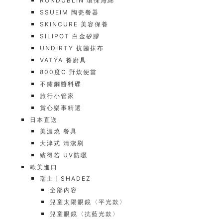
RONDUBLIN 環保海綿
SSUEIM 陶瓷餐器
SKINCURE 美容保養
SILIPOT 白金矽膠
UNDIRTY 抗菌抹布
VATYA 餐廚具
800度C 野炊便當
不鏽鋼醬料碟
旅行小管家
賞心樂事精選
日本直送
美濃燒 餐具
大津式 清潔刷
繽得若 UV防曬
歐美進口
瑞士┃SHADEZ
全部內容
兒童太陽眼鏡〈平光款〉
兒童眼鏡〈抗藍光款〉