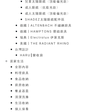
兒童太陽眼鏡〈頂級偏光款〉
成人眼鏡〈抗藍光款〉
成人太陽眼鏡〈頂級偏光款〉
SHADEZ太陽眼鏡配件區
德國┃ALTENBACH 不鏽鋼廚具
德國┃HAMPTONS 壓鑄廚具
瑞典┃Electrolux 伊萊克斯
美國┃THE RADIANT RHINO
台灣設計
HARU┃樂收袋
居家生活
全部內容
料理廚具
食品收納
廚房收納
餐桌器皿
清潔洗滌
生活收納
個人保養