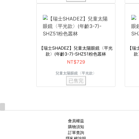
【瑞士SHADEZ】兒童太陽眼鏡〈平光
【瑞
款〉(年齡3-7)-SHZ51粉色叢林
款
NT$729
兒童太陽眼鏡〈平光款〉
已售完
會員權益
購物須知
訂單查詢
隱私權說明