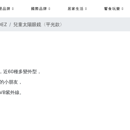
理品牌
國際品牌
居家生活
饗食玩樂
EZ
兒童太陽眼鏡〈平光款〉
色，近60種多變外型，
的小朋友，
、UVB紫外線。