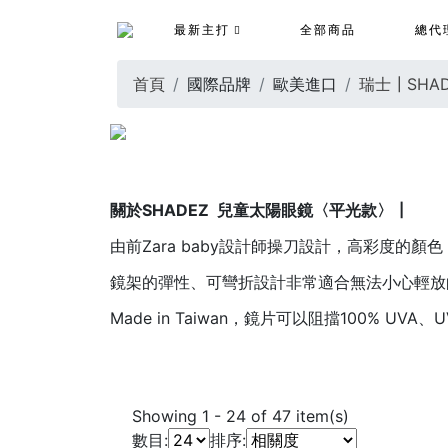
最新主打
全部商品
總代
首頁
國際品牌
歐美進口
瑞士┃SHAD
關於SHADEZ 兒童太陽眼鏡〈平光款〉┃
由前Zara baby設計師操刀設計，高彩度的顏
鏡架的彈性、可彎折設計非常適合無法小心輕放
Made in Taiwan，鏡片可以阻擋100% UVA
Showing
1
-
24
of
47
item(s)
數目:
排序: