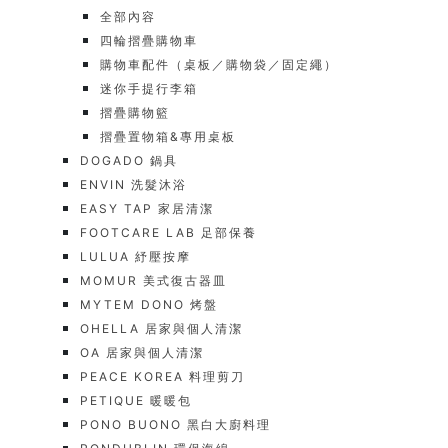
全部內容
四輪摺疊購物車
購物車配件（桌板／購物袋／固定繩）
迷你手提行李箱
摺疊購物籃
摺疊置物箱&專用桌板
DOGADO 鍋具
ENVIN 洗髮沐浴
EASY TAP 家居清潔
FOOTCARE LAB 足部保養
LULUA 紓壓按摩
MOMUR 美式復古器皿
MYTEM DONO 烤盤
OHELLA 居家與個人清潔
OA 居家與個人清潔
PEACE KOREA 料理剪刀
PETIQUE 暖暖包
PONO BUONO 黑白大廚料理