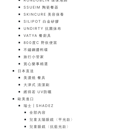
RONDUBLIN 環保海綿
SSUEIM 陶瓷餐器
SKINCURE 美容保養
SILIPOT 白金矽膠
UNDIRTY 抗菌抹布
VATYA 餐廚具
800度C 野炊便當
不鏽鋼醬料碟
旅行小管家
賞心樂事精選
日本直送
美濃燒 餐具
大津式 清潔刷
繽得若 UV防曬
歐美進口
瑞士┃SHADEZ
全部內容
兒童太陽眼鏡〈平光款〉
兒童眼鏡〈抗藍光款〉