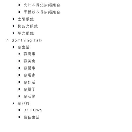
夾片＆長短掛繩組合
手機殼＆長掛繩組合
太陽眼鏡
抗藍光眼鏡
平光眼鏡
Somthing Talk
聊生活
聊廚事
聊美食
聊樂事
聊居家
聊舒活
聊親子
聊活動
聊品牌
Dr.HOWS
昌信生活