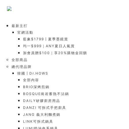
最新主打
官網活動
藍象$1799┃夏季墨鏡賞
均一$999｜ANY夏日人氣賞
加會員贈$100｜享20%購物金回饋
全部商品
總代理品牌
韓國┃Dr.HOWS
全部內容
BRIO深烤煎鍋
BOSQUE崗岩蓄熱不沾鍋
DAILY矽膠廚房用品
DANZI 可拆式手把廚具
JANG 義大利麵煮鍋
LINK可拆式鍋具
LUMI奶油色系鍋具