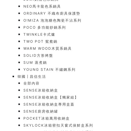
NEO馬卡龍色系鍋具
ORDINARY 不織布廚具保護墊
O!MIZA 泡泡糖色陶瓷不沾系列
POCO 多功能炒鍋系列
TWINKLE卡式爐
TWO POT 鴛鴦鍋
WARM WOOD木質系鍋具
SOLID方形烤盤
SUM 蒸煮鍋
YOUNG STAIN 不鏽鋼系列
韓國┃昌信生活
全部內容
SENSE冰箱收納盒
SENSE冰箱收納盒【獨家組】
SENSE冰箱收納盒專用盒蓋
SENSE廚房收納罐
POCKET冰箱萬用收納盒
SKYLOCK冰箱密扣天窗式保鮮盒系列