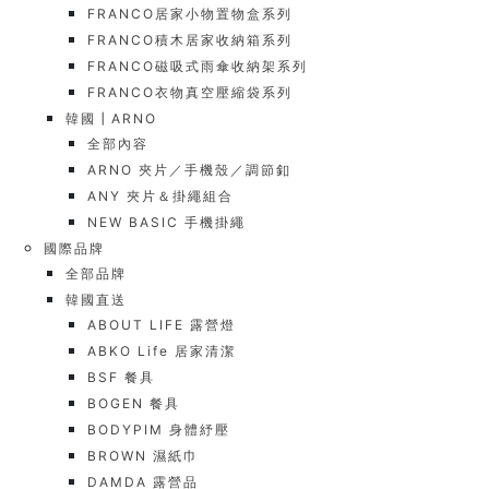
FRANCO居家小物置物盒系列
FRANCO積木居家收納箱系列
FRANCO磁吸式雨傘收納架系列
FRANCO衣物真空壓縮袋系列
韓國┃ARNO
全部內容
ARNO 夾片／手機殼／調節釦
ANY 夾片＆掛繩組合
NEW BASIC 手機掛繩
國際品牌
全部品牌
韓國直送
ABOUT LIFE 露營燈
ABKO Life 居家清潔
BSF 餐具
BOGEN 餐具
BODYPIM 身體紓壓
BROWN 濕紙巾
DAMDA 露營品