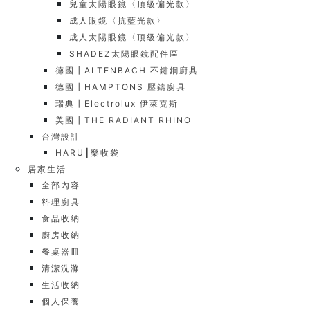
兒童太陽眼鏡〈頂級偏光款〉
成人眼鏡〈抗藍光款〉
成人太陽眼鏡〈頂級偏光款〉
SHADEZ太陽眼鏡配件區
德國┃ALTENBACH 不鏽鋼廚具
德國┃HAMPTONS 壓鑄廚具
瑞典┃Electrolux 伊萊克斯
美國┃THE RADIANT RHINO
台灣設計
HARU┃樂收袋
居家生活
全部內容
料理廚具
食品收納
廚房收納
餐桌器皿
清潔洗滌
生活收納
個人保養