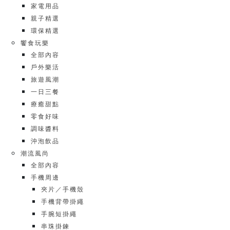
家電用品
親子精選
環保精選
饗食玩樂
全部內容
戶外樂活
旅遊風潮
一日三餐
療癒甜點
零食好味
調味醬料
沖泡飲品
潮流風尚
全部內容
手機周邊
夾片／手機殼
手機背帶掛繩
手腕短掛繩
串珠掛鍊