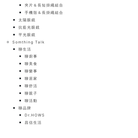
夾片＆長短掛繩組合
手機殼＆長掛繩組合
太陽眼鏡
抗藍光眼鏡
平光眼鏡
Somthing Talk
聊生活
聊廚事
聊美食
聊樂事
聊居家
聊舒活
聊親子
聊活動
聊品牌
Dr.HOWS
昌信生活