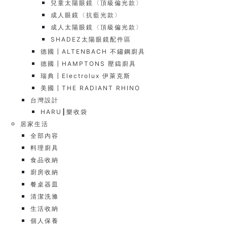
兒童太陽眼鏡〈頂級偏光款〉
成人眼鏡〈抗藍光款〉
成人太陽眼鏡〈頂級偏光款〉
SHADEZ太陽眼鏡配件區
德國┃ALTENBACH 不鏽鋼廚具
德國┃HAMPTONS 壓鑄廚具
瑞典┃Electrolux 伊萊克斯
美國┃THE RADIANT RHINO
台灣設計
HARU┃樂收袋
居家生活
全部內容
料理廚具
食品收納
廚房收納
餐桌器皿
清潔洗滌
生活收納
個人保養