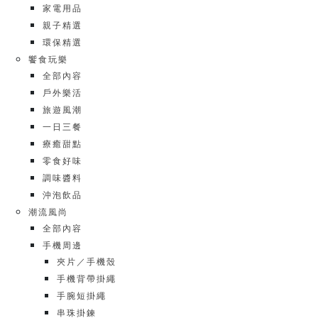
家電用品
親子精選
環保精選
饗食玩樂
全部內容
戶外樂活
旅遊風潮
一日三餐
療癒甜點
零食好味
調味醬料
沖泡飲品
潮流風尚
全部內容
手機周邊
夾片／手機殼
手機背帶掛繩
手腕短掛繩
串珠掛鍊