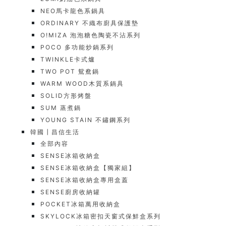
NEO馬卡龍色系鍋具
ORDINARY 不織布廚具保護墊
O!MIZA 泡泡糖色陶瓷不沾系列
POCO 多功能炒鍋系列
TWINKLE卡式爐
TWO POT 鴛鴦鍋
WARM WOOD木質系鍋具
SOLID方形烤盤
SUM 蒸煮鍋
YOUNG STAIN 不鏽鋼系列
韓國┃昌信生活
全部內容
SENSE冰箱收納盒
SENSE冰箱收納盒【獨家組】
SENSE冰箱收納盒專用盒蓋
SENSE廚房收納罐
POCKET冰箱萬用收納盒
SKYLOCK冰箱密扣天窗式保鮮盒系列