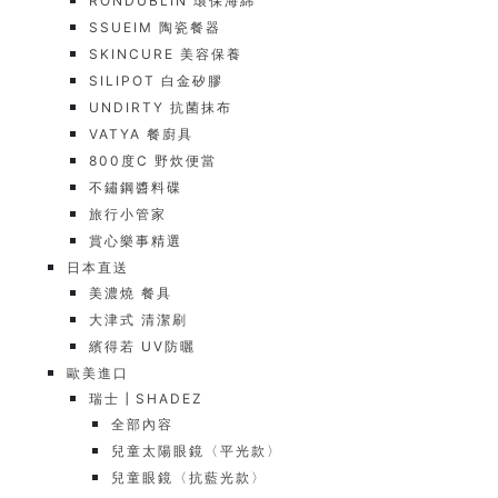
RONDUBLIN 環保海綿
SSUEIM 陶瓷餐器
SKINCURE 美容保養
SILIPOT 白金矽膠
UNDIRTY 抗菌抹布
VATYA 餐廚具
800度C 野炊便當
不鏽鋼醬料碟
旅行小管家
賞心樂事精選
日本直送
美濃燒 餐具
大津式 清潔刷
繽得若 UV防曬
歐美進口
瑞士┃SHADEZ
全部內容
兒童太陽眼鏡〈平光款〉
兒童眼鏡〈抗藍光款〉