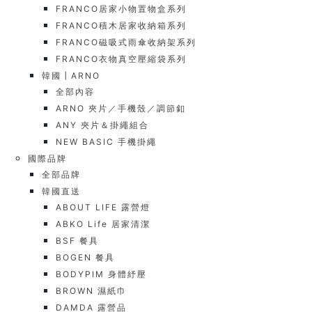
FRANCO居家小物置物盒系列
FRANCO積木居家收納箱系列
FRANCO磁吸式雨傘收納架系列
FRANCO衣物真空壓縮袋系列
韓國┃ARNO
全部內容
ARNO 夾片／手機殼／調節釦
ANY 夾片＆掛繩組合
NEW BASIC 手機掛繩
國際品牌
全部品牌
韓國直送
ABOUT LIFE 露營燈
ABKO Life 居家清潔
BSF 餐具
BOGEN 餐具
BODYPIM 身體紓壓
BROWN 濕紙巾
DAMDA 露營品