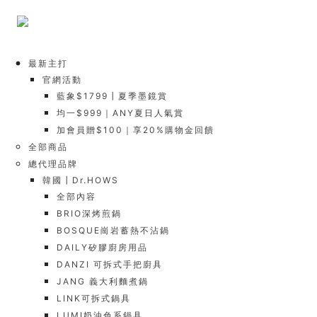
最新主打
官網活動
藍象$1799┃夏季墨鏡賞
均一$999｜ANY夏日人氣賞
加會員贈$100｜享20%購物金回饋
全部商品
總代理品牌
韓國┃Dr.HOWS
全部內容
BRIO深烤煎鍋
BOSQUE崗岩蓄熱不沾鍋
DAILY矽膠廚房用品
DANZI 可拆式手把廚具
JANG 義大利麵煮鍋
LINK可拆式鍋具
LUMI奶油色系鍋具