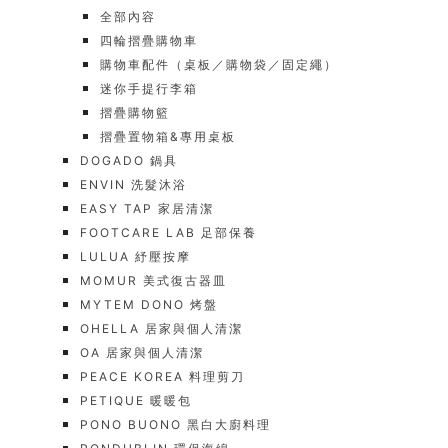
全部內容
四輪摺疊購物車
購物車配件（桌板／購物袋／固定繩）
迷你手提行李箱
摺疊購物籃
摺疊置物箱&專用桌板
DOGADO 鍋具
ENVIN 洗髮沐浴
EASY TAP 家居清潔
FOOTCARE LAB 足部保養
LULUA 紓壓按摩
MOMUR 美式復古器皿
MYTEM DONO 烤盤
OHELLA 居家與個人清潔
OA 居家與個人清潔
PEACE KOREA 料理剪刀
PETIQUE 暖暖包
PONO BUONO 黑白大廚料理