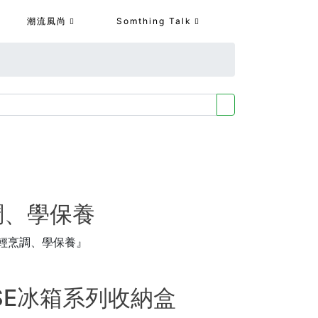
潮流風尚
Somthing Talk
調、學保養
『輕烹調、學保養』
SE冰箱系列收納盒