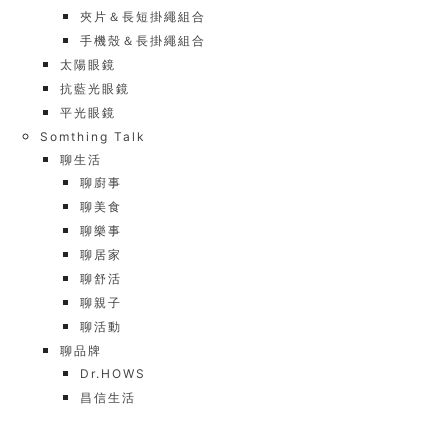
夾片＆長短掛繩組合
手機殼＆長掛繩組合
太陽眼鏡
抗藍光眼鏡
平光眼鏡
Somthing Talk
聊生活
聊廚事
聊美食
聊樂事
聊居家
聊舒活
聊親子
聊活動
聊品牌
Dr.HOWS
昌信生活