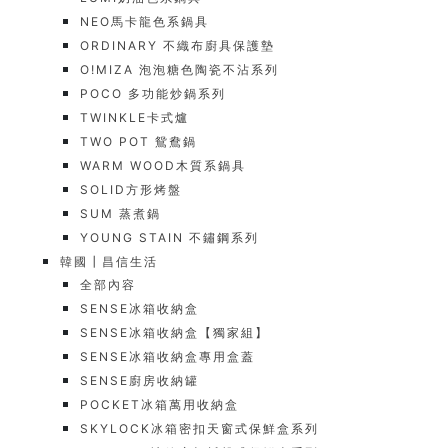
NEO馬卡龍色系鍋具
ORDINARY 不織布廚具保護墊
O!MIZA 泡泡糖色陶瓷不沾系列
POCO 多功能炒鍋系列
TWINKLE卡式爐
TWO POT 鴛鴦鍋
WARM WOOD木質系鍋具
SOLID方形烤盤
SUM 蒸煮鍋
YOUNG STAIN 不鏽鋼系列
韓國┃昌信生活
全部內容
SENSE冰箱收納盒
SENSE冰箱收納盒【獨家組】
SENSE冰箱收納盒專用盒蓋
SENSE廚房收納罐
POCKET冰箱萬用收納盒
SKYLOCK冰箱密扣天窗式保鮮盒系列