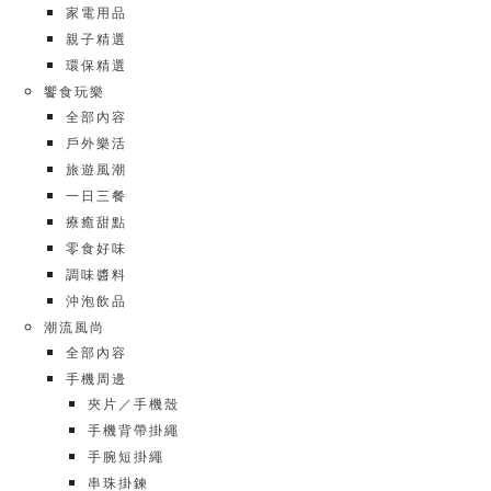
家電用品
親子精選
環保精選
饗食玩樂
全部內容
戶外樂活
旅遊風潮
一日三餐
療癒甜點
零食好味
調味醬料
沖泡飲品
潮流風尚
全部內容
手機周邊
夾片／手機殼
手機背帶掛繩
手腕短掛繩
串珠掛鍊