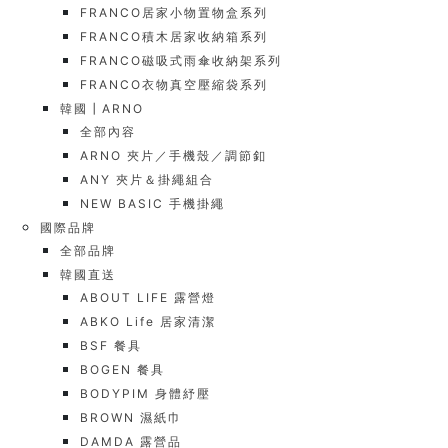
FRANCO居家小物置物盒系列
FRANCO積木居家收納箱系列
FRANCO磁吸式雨傘收納架系列
FRANCO衣物真空壓縮袋系列
韓國┃ARNO
全部內容
ARNO 夾片／手機殼／調節釦
ANY 夾片＆掛繩組合
NEW BASIC 手機掛繩
國際品牌
全部品牌
韓國直送
ABOUT LIFE 露營燈
ABKO Life 居家清潔
BSF 餐具
BOGEN 餐具
BODYPIM 身體紓壓
BROWN 濕紙巾
DAMDA 露營品