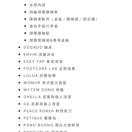
全部內容
四輪摺疊購物車
購物車配件（桌板／購物袋／固定繩）
迷你手提行李箱
摺疊購物籃
摺疊置物箱&專用桌板
DOGADO 鍋具
ENVIN 洗髮沐浴
EASY TAP 家居清潔
FOOTCARE LAB 足部保養
LULUA 紓壓按摩
MOMUR 美式復古器皿
MYTEM DONO 烤盤
OHELLA 居家與個人清潔
OA 居家與個人清潔
PEACE KOREA 料理剪刀
PETIQUE 暖暖包
PONO BUONO 黑白大廚料理