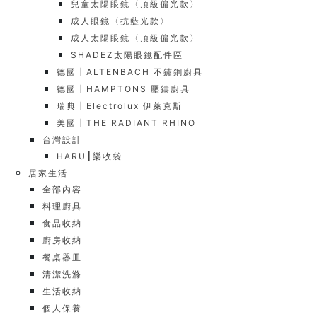
兒童太陽眼鏡〈頂級偏光款〉
成人眼鏡〈抗藍光款〉
成人太陽眼鏡〈頂級偏光款〉
SHADEZ太陽眼鏡配件區
德國┃ALTENBACH 不鏽鋼廚具
德國┃HAMPTONS 壓鑄廚具
瑞典┃Electrolux 伊萊克斯
美國┃THE RADIANT RHINO
台灣設計
HARU┃樂收袋
居家生活
全部內容
料理廚具
食品收納
廚房收納
餐桌器皿
清潔洗滌
生活收納
個人保養