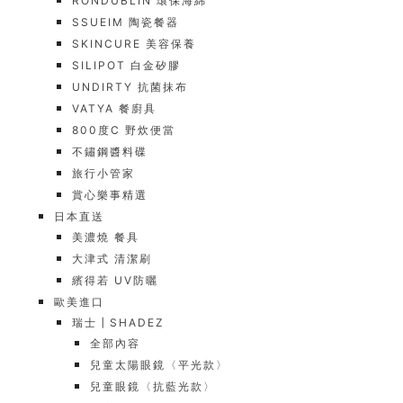
RONDUBLIN 環保海綿
SSUEIM 陶瓷餐器
SKINCURE 美容保養
SILIPOT 白金矽膠
UNDIRTY 抗菌抹布
VATYA 餐廚具
800度C 野炊便當
不鏽鋼醬料碟
旅行小管家
賞心樂事精選
日本直送
美濃燒 餐具
大津式 清潔刷
繽得若 UV防曬
歐美進口
瑞士┃SHADEZ
全部內容
兒童太陽眼鏡〈平光款〉
兒童眼鏡〈抗藍光款〉