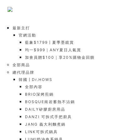
最新主打
官網活動
藍象$1799┃夏季墨鏡賞
均一$999｜ANY夏日人氣賞
加會員贈$100｜享20%購物金回饋
全部商品
總代理品牌
韓國┃Dr.HOWS
全部內容
BRIO深烤煎鍋
BOSQUE崗岩蓄熱不沾鍋
DAILY矽膠廚房用品
DANZI 可拆式手把廚具
JANG 義大利麵煮鍋
LINK可拆式鍋具
LUMI奶油色系鍋具