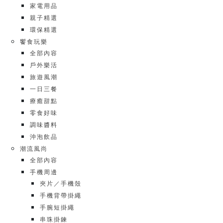
家電用品
親子精選
環保精選
饗食玩樂
全部內容
戶外樂活
旅遊風潮
一日三餐
療癒甜點
零食好味
調味醬料
沖泡飲品
潮流風尚
全部內容
手機周邊
夾片／手機殼
手機背帶掛繩
手腕短掛繩
串珠掛鍊