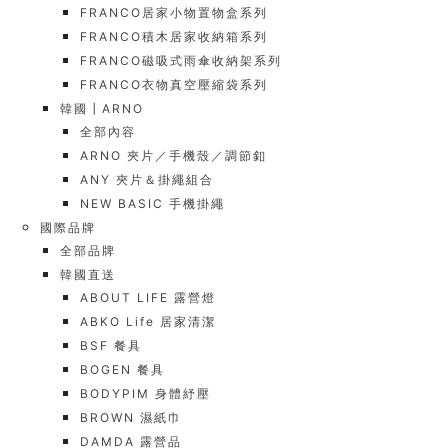
FRANCO居家小物置物盒系列
FRANCO積木居家收納箱系列
FRANCO磁吸式雨傘收納架系列
FRANCO衣物真空壓縮袋系列
韓國┃ARNO
全部內容
ARNO 夾片／手機殼／調節釦
ANY 夾片＆掛繩組合
NEW BASIC 手機掛繩
國際品牌
全部品牌
韓國直送
ABOUT LIFE 露營燈
ABKO Life 居家清潔
BSF 餐具
BOGEN 餐具
BODYPIM 身體紓壓
BROWN 濕紙巾
DAMDA 露營品