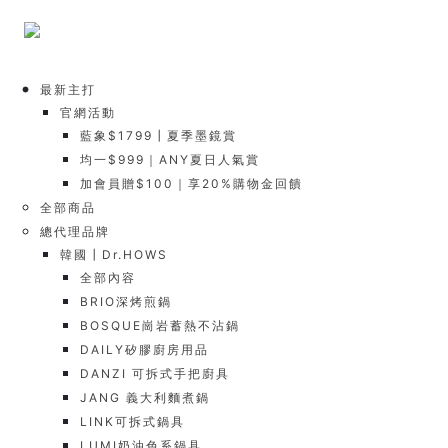
最新主打
官網活動
藍象$1799┃夏季墨鏡賞
均一$999｜ANY夏日人氣賞
加會員贈$100｜享20%購物金回饋
全部商品
總代理品牌
韓國┃Dr.HOWS
全部內容
BRIO深烤煎鍋
BOSQUE崗岩蓄熱不沾鍋
DAILY矽膠廚房用品
DANZI 可拆式手把廚具
JANG 義大利麵煮鍋
LINK可拆式鍋具
LUMI奶油色系鍋具