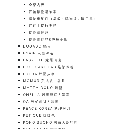
全部內容
四輪摺疊購物車
購物車配件（桌板／購物袋／固定繩）
迷你手提行李箱
摺疊購物籃
摺疊置物箱&專用桌板
DOGADO 鍋具
ENVIN 洗髮沐浴
EASY TAP 家居清潔
FOOTCARE LAB 足部保養
LULUA 紓壓按摩
MOMUR 美式復古器皿
MYTEM DONO 烤盤
OHELLA 居家與個人清潔
OA 居家與個人清潔
PEACE KOREA 料理剪刀
PETIQUE 暖暖包
PONO BUONO 黑白大廚料理