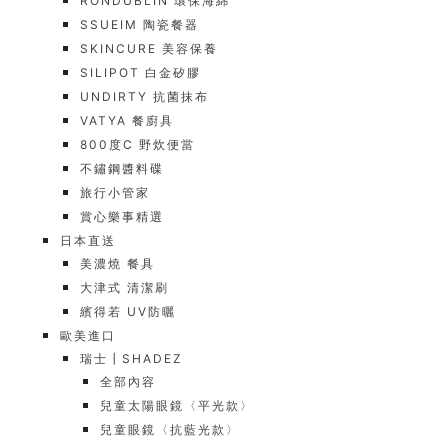
RONDUBLIN 環保海綿
SSUEIM 陶瓷餐器
SKINCURE 美容保養
SILIPOT 白金矽膠
UNDIRTY 抗菌抹布
VATYA 餐廚具
800度C 野炊便當
不鏽鋼醬料碟
旅行小管家
賞心樂事精選
日本直送
美濃燒 餐具
大津式 清潔刷
繽得若 UV防曬
歐美進口
瑞士┃SHADEZ
全部內容
兒童太陽眼鏡〈平光款〉
兒童眼鏡〈抗藍光款〉