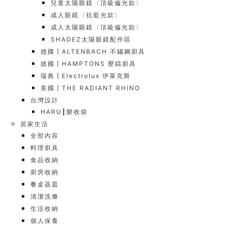
兒童太陽眼鏡〈頂級偏光款〉
成人眼鏡〈抗藍光款〉
成人太陽眼鏡〈頂級偏光款〉
SHADEZ太陽眼鏡配件區
德國┃ALTENBACH 不鏽鋼廚具
德國┃HAMPTONS 壓鑄廚具
瑞典┃Electrolux 伊萊克斯
美國┃THE RADIANT RHINO
台灣設計
HARU┃樂收袋
居家生活
全部內容
料理廚具
食品收納
廚房收納
餐桌器皿
清潔洗滌
生活收納
個人保養