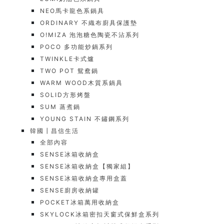
NEO馬卡龍色系鍋具
ORDINARY 不織布廚具保護墊
O!MIZA 泡泡糖色陶瓷不沾系列
POCO 多功能炒鍋系列
TWINKLE卡式爐
TWO POT 鴛鴦鍋
WARM WOOD木質系鍋具
SOLID方形烤盤
SUM 蒸煮鍋
YOUNG STAIN 不鏽鋼系列
韓國┃昌信生活
全部內容
SENSE冰箱收納盒
SENSE冰箱收納盒【獨家組】
SENSE冰箱收納盒專用盒蓋
SENSE廚房收納罐
POCKET冰箱萬用收納盒
SKYLOCK冰箱密扣天窗式保鮮盒系列