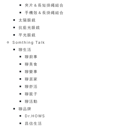
夾片＆長短掛繩組合
手機殼＆長掛繩組合
太陽眼鏡
抗藍光眼鏡
平光眼鏡
Somthing Talk
聊生活
聊廚事
聊美食
聊樂事
聊居家
聊舒活
聊親子
聊活動
聊品牌
Dr.HOWS
昌信生活