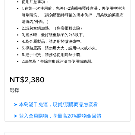
使用注意事項：
1.在第一次使用前，先將1~2滴醋稀釋後煮沸，再使用中性洗
滌劑清洗。（請勿將醋稀釋後的沸水倒掉，用柔軟的菜瓜布
清洗內/外面。）
2.請勿空鍋加熱。（焦痕很難去除）
3,煮水時，最好裝至鍋子的2/3以下。
4.為金屬製品，請勿用於微波爐中。
5.導熱度高，請勿用大火，請用中火或小火。
6.把手很燙，請務必使用隔熱手套。
7.請勿為了去除焦痕或污漬而使用鐵絲刷。
NT$2,380
選擇
➤ 本島滿千免運，現貨/預購商品怎麼看
➤ 登入會員購物，享最高20%購物金回饋