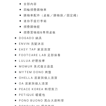
全部內容
四輪摺疊購物車
購物車配件（桌板／購物袋／固定繩）
迷你手提行李箱
摺疊購物籃
摺疊置物箱&專用桌板
DOGADO 鍋具
ENVIN 洗髮沐浴
EASY TAP 家居清潔
FOOTCARE LAB 足部保養
LULUA 紓壓按摩
MOMUR 美式復古器皿
MYTEM DONO 烤盤
OHELLA 居家與個人清潔
OA 居家與個人清潔
PEACE KOREA 料理剪刀
PETIQUE 暖暖包
PONO BUONO 黑白大廚料理