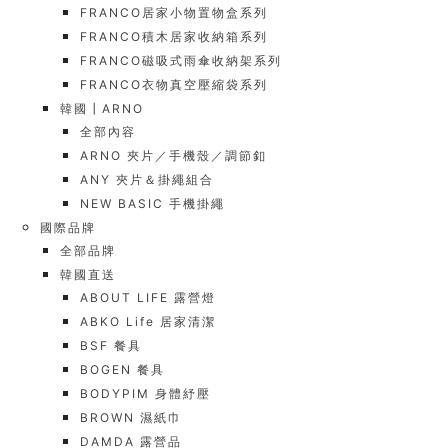
FRANCO居家小物置物盒系列
FRANCO積木居家收納箱系列
FRANCO磁吸式雨傘收納架系列
FRANCO衣物真空壓縮袋系列
韓國┃ARNO
全部內容
ARNO 夾片／手機殼／調節釦
ANY 夾片＆掛繩組合
NEW BASIC 手機掛繩
國際品牌
全部品牌
韓國直送
ABOUT LIFE 露營燈
ABKO Life 居家清潔
BSF 餐具
BOGEN 餐具
BODYPIM 身體紓壓
BROWN 濕紙巾
DAMDA 露營品