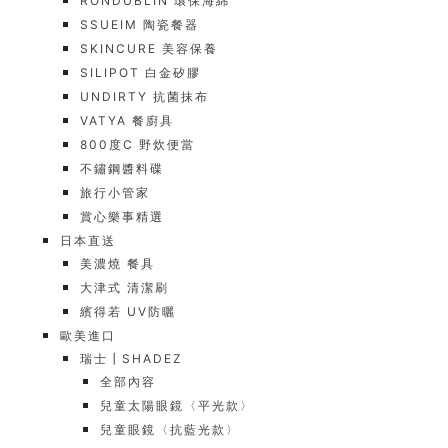
RONDUBLIN 環保海綿
SSUEIM 陶瓷餐器
SKINCURE 美容保養
SILIPOT 白金矽膠
UNDIRTY 抗菌抹布
VATYA 餐廚具
800度C 野炊便當
不鏽鋼醬料碟
旅行小管家
賞心樂事精選
日本直送
美濃燒 餐具
大津式 清潔刷
繽得若 UV防曬
歐美進口
瑞士┃SHADEZ
全部內容
兒童太陽眼鏡〈平光款〉
兒童眼鏡〈抗藍光款〉