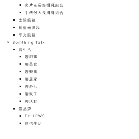
夾片＆長短掛繩組合
手機殼＆長掛繩組合
太陽眼鏡
抗藍光眼鏡
平光眼鏡
Somthing Talk
聊生活
聊廚事
聊美食
聊樂事
聊居家
聊舒活
聊親子
聊活動
聊品牌
Dr.HOWS
昌信生活