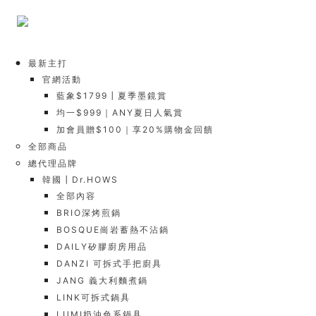
最新主打
官網活動
藍象$1799┃夏季墨鏡賞
均一$999｜ANY夏日人氣賞
加會員贈$100｜享20%購物金回饋
全部商品
總代理品牌
韓國┃Dr.HOWS
全部內容
BRIO深烤煎鍋
BOSQUE崗岩蓄熱不沾鍋
DAILY矽膠廚房用品
DANZI 可拆式手把廚具
JANG 義大利麵煮鍋
LINK可拆式鍋具
LUMI奶油色系鍋具