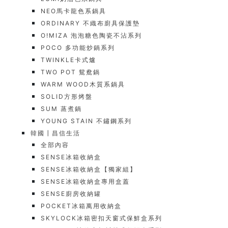
NEO馬卡龍色系鍋具
ORDINARY 不織布廚具保護墊
O!MIZA 泡泡糖色陶瓷不沾系列
POCO 多功能炒鍋系列
TWINKLE卡式爐
TWO POT 鴛鴦鍋
WARM WOOD木質系鍋具
SOLID方形烤盤
SUM 蒸煮鍋
YOUNG STAIN 不鏽鋼系列
韓國┃昌信生活
全部內容
SENSE冰箱收納盒
SENSE冰箱收納盒【獨家組】
SENSE冰箱收納盒專用盒蓋
SENSE廚房收納罐
POCKET冰箱萬用收納盒
SKYLOCK冰箱密扣天窗式保鮮盒系列