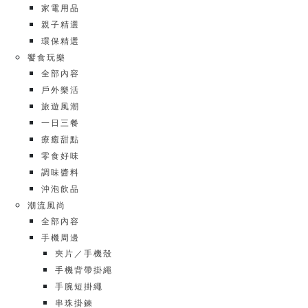
家電用品
親子精選
環保精選
饗食玩樂
全部內容
戶外樂活
旅遊風潮
一日三餐
療癒甜點
零食好味
調味醬料
沖泡飲品
潮流風尚
全部內容
手機周邊
夾片／手機殼
手機背帶掛繩
手腕短掛繩
串珠掛鍊