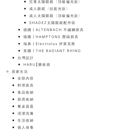
兒童太陽眼鏡〈頂級偏光款〉
成人眼鏡〈抗藍光款〉
成人太陽眼鏡〈頂級偏光款〉
SHADEZ太陽眼鏡配件區
德國┃ALTENBACH 不鏽鋼廚具
德國┃HAMPTONS 壓鑄廚具
瑞典┃Electrolux 伊萊克斯
美國┃THE RADIANT RHINO
台灣設計
HARU┃樂收袋
居家生活
全部內容
料理廚具
食品收納
廚房收納
餐桌器皿
清潔洗滌
生活收納
個人保養