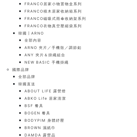
FRANCO居家小物置物盒系列
FRANCO積木居家收納箱系列
FRANCO磁吸式雨傘收納架系列
FRANCO衣物真空壓縮袋系列
韓國┃ARNO
全部內容
ARNO 夾片／手機殼／調節釦
ANY 夾片＆掛繩組合
NEW BASIC 手機掛繩
國際品牌
全部品牌
韓國直送
ABOUT LIFE 露營燈
ABKO Life 居家清潔
BSF 餐具
BOGEN 餐具
BODYPIM 身體紓壓
BROWN 濕紙巾
DAMDA 露營品