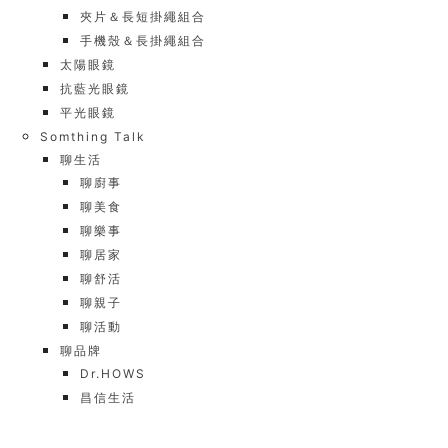
夾片＆長短掛繩組合
手機殼＆長掛繩組合
太陽眼鏡
抗藍光眼鏡
平光眼鏡
Somthing Talk
聊生活
聊廚事
聊美食
聊樂事
聊居家
聊舒活
聊親子
聊活動
聊品牌
Dr.HOWS
昌信生活