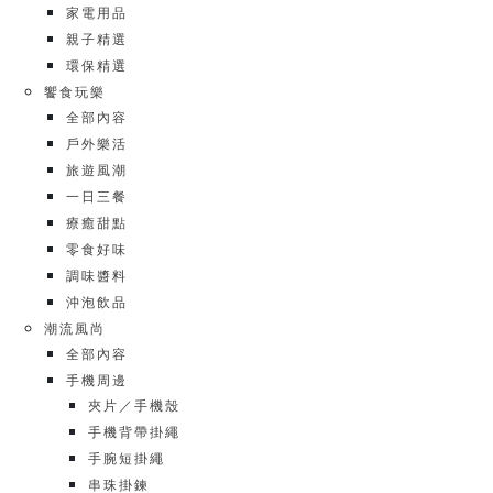
家電用品
親子精選
環保精選
饗食玩樂
全部內容
戶外樂活
旅遊風潮
一日三餐
療癒甜點
零食好味
調味醬料
沖泡飲品
潮流風尚
全部內容
手機周邊
夾片／手機殼
手機背帶掛繩
手腕短掛繩
串珠掛鍊