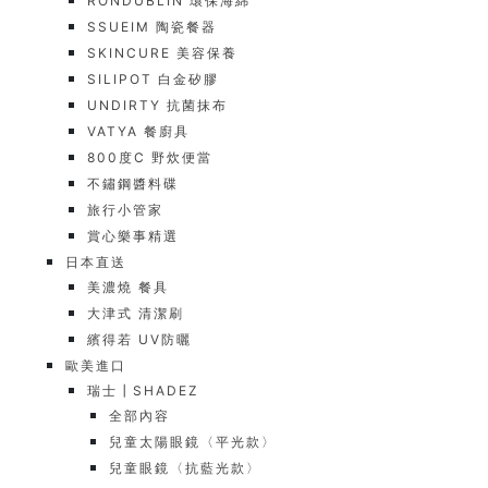
RONDUBLIN 環保海綿
SSUEIM 陶瓷餐器
SKINCURE 美容保養
SILIPOT 白金矽膠
UNDIRTY 抗菌抹布
VATYA 餐廚具
800度C 野炊便當
不鏽鋼醬料碟
旅行小管家
賞心樂事精選
日本直送
美濃燒 餐具
大津式 清潔刷
繽得若 UV防曬
歐美進口
瑞士┃SHADEZ
全部內容
兒童太陽眼鏡〈平光款〉
兒童眼鏡〈抗藍光款〉