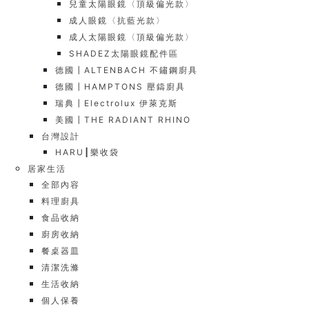
兒童太陽眼鏡〈頂級偏光款〉
成人眼鏡〈抗藍光款〉
成人太陽眼鏡〈頂級偏光款〉
SHADEZ太陽眼鏡配件區
德國┃ALTENBACH 不鏽鋼廚具
德國┃HAMPTONS 壓鑄廚具
瑞典┃Electrolux 伊萊克斯
美國┃THE RADIANT RHINO
台灣設計
HARU┃樂收袋
居家生活
全部內容
料理廚具
食品收納
廚房收納
餐桌器皿
清潔洗滌
生活收納
個人保養