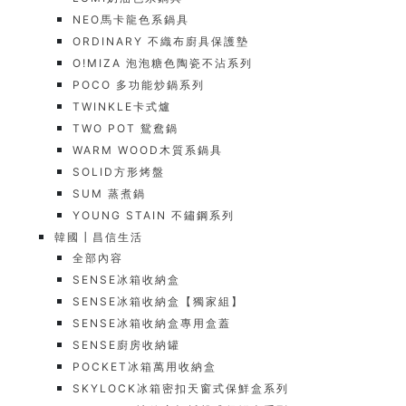
NEO馬卡龍色系鍋具
ORDINARY 不織布廚具保護墊
O!MIZA 泡泡糖色陶瓷不沾系列
POCO 多功能炒鍋系列
TWINKLE卡式爐
TWO POT 鴛鴦鍋
WARM WOOD木質系鍋具
SOLID方形烤盤
SUM 蒸煮鍋
YOUNG STAIN 不鏽鋼系列
韓國┃昌信生活
全部內容
SENSE冰箱收納盒
SENSE冰箱收納盒【獨家組】
SENSE冰箱收納盒專用盒蓋
SENSE廚房收納罐
POCKET冰箱萬用收納盒
SKYLOCK冰箱密扣天窗式保鮮盒系列