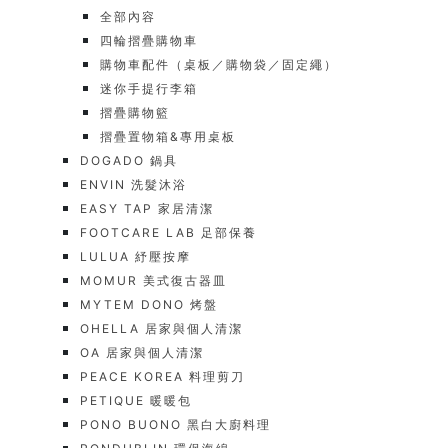
全部內容
四輪摺疊購物車
購物車配件（桌板／購物袋／固定繩）
迷你手提行李箱
摺疊購物籃
摺疊置物箱&專用桌板
DOGADO 鍋具
ENVIN 洗髮沐浴
EASY TAP 家居清潔
FOOTCARE LAB 足部保養
LULUA 紓壓按摩
MOMUR 美式復古器皿
MYTEM DONO 烤盤
OHELLA 居家與個人清潔
OA 居家與個人清潔
PEACE KOREA 料理剪刀
PETIQUE 暖暖包
PONO BUONO 黑白大廚料理