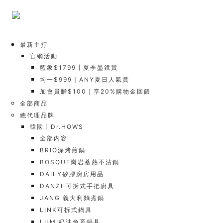
最新主打
官網活動
藍象$1799┃夏季墨鏡賞
均一$999｜ANY夏日人氣賞
加會員贈$100｜享20%購物金回饋
全部商品
總代理品牌
韓國┃Dr.HOWS
全部內容
BRIO深烤煎鍋
BOSQUE崗岩蓄熱不沾鍋
DAILY矽膠廚房用品
DANZI 可拆式手把廚具
JANG 義大利麵煮鍋
LINK可拆式鍋具
LUMI奶油色系鍋具