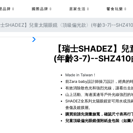
理品牌
國際品牌
居家生活
饗食玩樂
士SHADEZ】兒童太陽眼鏡〈頂級偏光款〉(年齡3-7)--SHZ4
【瑞士SHADEZ】
(年齡3-7)--SHZ4
Made in Taiwan！
前Zara baby設計師操刀設計，經典的
有效消除散色光和強烈光線，讓看出去
山上活動、海邊溪邊等戶外光線強烈的
SHADEZ全系列太陽眼鏡皆可用水或
會傷及鍍膜層。
購買前請先測量臉寬，確認尺寸表再行
兒童頂級偏光眼鏡僅附紙盒包裝（如圖