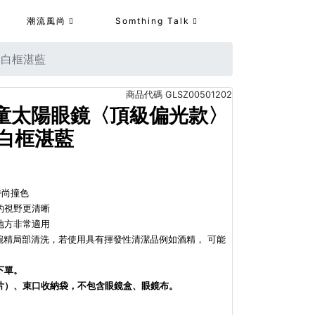
潮流風尚
Somthing Talk
10白框湛藍
商品代碼
GLSZ00501202
兒童太陽眼鏡〈頂級偏光款〉
10白框湛藍
時尚撞色
的視野更清晰
地方非常適用
洗碗精局部清洗，若使用具有揮發性清潔品例如酒精， 可能
下單。
片）、束口收納袋，不包含眼鏡盒、眼鏡布。