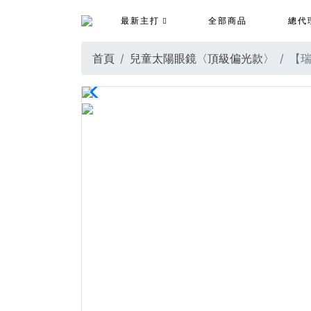
最新主打
全部商品
總代
首頁
兒童太陽眼鏡〈頂級偏光款〉
【瑞