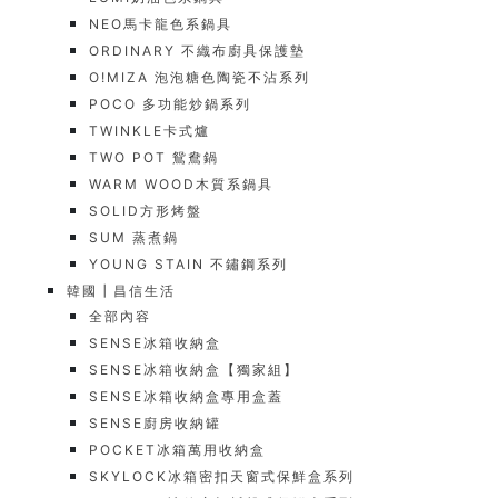
NEO馬卡龍色系鍋具
ORDINARY 不織布廚具保護墊
O!MIZA 泡泡糖色陶瓷不沾系列
POCO 多功能炒鍋系列
TWINKLE卡式爐
TWO POT 鴛鴦鍋
WARM WOOD木質系鍋具
SOLID方形烤盤
SUM 蒸煮鍋
YOUNG STAIN 不鏽鋼系列
韓國┃昌信生活
全部內容
SENSE冰箱收納盒
SENSE冰箱收納盒【獨家組】
SENSE冰箱收納盒專用盒蓋
SENSE廚房收納罐
POCKET冰箱萬用收納盒
SKYLOCK冰箱密扣天窗式保鮮盒系列