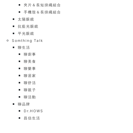
夾片＆長短掛繩組合
手機殼＆長掛繩組合
太陽眼鏡
抗藍光眼鏡
平光眼鏡
Somthing Talk
聊生活
聊廚事
聊美食
聊樂事
聊居家
聊舒活
聊親子
聊活動
聊品牌
Dr.HOWS
昌信生活