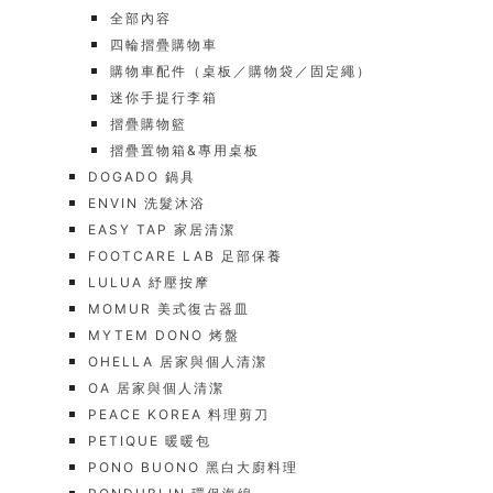
全部內容
四輪摺疊購物車
購物車配件（桌板／購物袋／固定繩）
迷你手提行李箱
摺疊購物籃
摺疊置物箱&專用桌板
DOGADO 鍋具
ENVIN 洗髮沐浴
EASY TAP 家居清潔
FOOTCARE LAB 足部保養
LULUA 紓壓按摩
MOMUR 美式復古器皿
MYTEM DONO 烤盤
OHELLA 居家與個人清潔
OA 居家與個人清潔
PEACE KOREA 料理剪刀
PETIQUE 暖暖包
PONO BUONO 黑白大廚料理