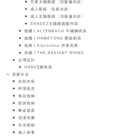
兒童太陽眼鏡〈頂級偏光款〉
成人眼鏡〈抗藍光款〉
成人太陽眼鏡〈頂級偏光款〉
SHADEZ太陽眼鏡配件區
德國┃ALTENBACH 不鏽鋼廚具
德國┃HAMPTONS 壓鑄廚具
瑞典┃Electrolux 伊萊克斯
美國┃THE RADIANT RHINO
台灣設計
HARU┃樂收袋
居家生活
全部內容
料理廚具
食品收納
廚房收納
餐桌器皿
清潔洗滌
生活收納
個人保養