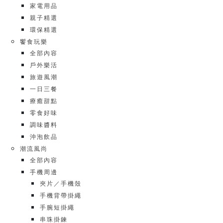
家電用品
親子精選
環保精選
饗食玩樂
全部內容
戶外樂活
旅遊風潮
一日三餐
療癒甜點
零食好味
調味醬料
沖泡飲品
潮流風尚
全部內容
手機周邊
夾片／手機殼
手機背帶掛繩
手腕短掛繩
串珠掛鍊