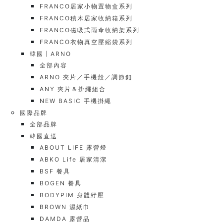
FRANCO居家小物置物盒系列
FRANCO積木居家收納箱系列
FRANCO磁吸式雨傘收納架系列
FRANCO衣物真空壓縮袋系列
韓國┃ARNO
全部內容
ARNO 夾片／手機殼／調節釦
ANY 夾片＆掛繩組合
NEW BASIC 手機掛繩
國際品牌
全部品牌
韓國直送
ABOUT LIFE 露營燈
ABKO Life 居家清潔
BSF 餐具
BOGEN 餐具
BODYPIM 身體紓壓
BROWN 濕紙巾
DAMDA 露營品