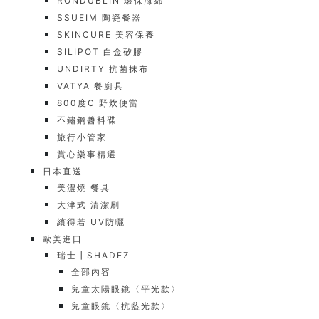
RONDUBLIN 環保海綿
SSUEIM 陶瓷餐器
SKINCURE 美容保養
SILIPOT 白金矽膠
UNDIRTY 抗菌抹布
VATYA 餐廚具
800度C 野炊便當
不鏽鋼醬料碟
旅行小管家
賞心樂事精選
日本直送
美濃燒 餐具
大津式 清潔刷
繽得若 UV防曬
歐美進口
瑞士┃SHADEZ
全部內容
兒童太陽眼鏡〈平光款〉
兒童眼鏡〈抗藍光款〉