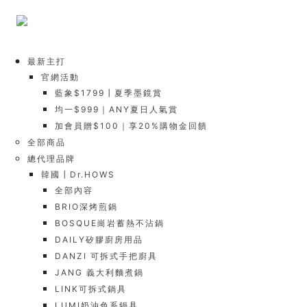
最新主打
官網活動
藍象$1799┃夏季墨鏡賞
均一$999｜ANY夏日人氣賞
加會員贈$100｜享20%購物金回饋
全部商品
總代理品牌
韓國┃Dr.HOWS
全部內容
BRIO深烤煎鍋
BOSQUE崗岩蓄熱不沾鍋
DAILY矽膠廚房用品
DANZI 可拆式手把廚具
JANG 義大利麵煮鍋
LINK可拆式鍋具
LUMI奶油色系鍋具