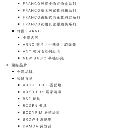
FRANCO居家小物置物盒系列
FRANCO積木居家收納箱系列
FRANCO磁吸式雨傘收納架系列
FRANCO衣物真空壓縮袋系列
韓國┃ARNO
全部內容
ARNO 夾片／手機殼／調節釦
ANY 夾片＆掛繩組合
NEW BASIC 手機掛繩
國際品牌
全部品牌
韓國直送
ABOUT LIFE 露營燈
ABKO Life 居家清潔
BSF 餐具
BOGEN 餐具
BODYPIM 身體紓壓
BROWN 濕紙巾
DAMDA 露營品