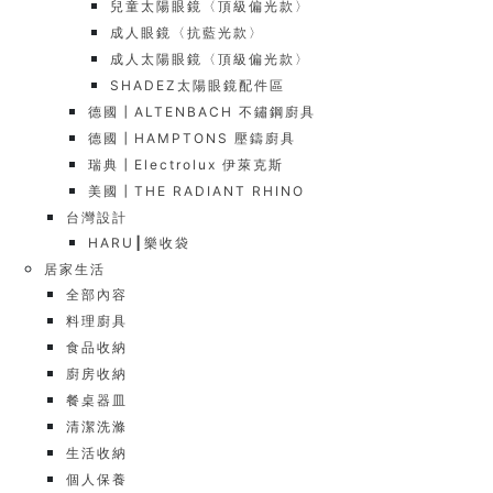
兒童太陽眼鏡〈頂級偏光款〉
成人眼鏡〈抗藍光款〉
成人太陽眼鏡〈頂級偏光款〉
SHADEZ太陽眼鏡配件區
德國┃ALTENBACH 不鏽鋼廚具
德國┃HAMPTONS 壓鑄廚具
瑞典┃Electrolux 伊萊克斯
美國┃THE RADIANT RHINO
台灣設計
HARU┃樂收袋
居家生活
全部內容
料理廚具
食品收納
廚房收納
餐桌器皿
清潔洗滌
生活收納
個人保養