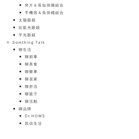
夾片＆長短掛繩組合
手機殼＆長掛繩組合
太陽眼鏡
抗藍光眼鏡
平光眼鏡
Somthing Talk
聊生活
聊廚事
聊美食
聊樂事
聊居家
聊舒活
聊親子
聊活動
聊品牌
Dr.HOWS
昌信生活