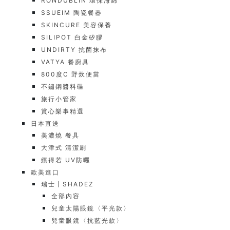
RONDUBLIN 環保海綿
SSUEIM 陶瓷餐器
SKINCURE 美容保養
SILIPOT 白金矽膠
UNDIRTY 抗菌抹布
VATYA 餐廚具
800度C 野炊便當
不鏽鋼醬料碟
旅行小管家
賞心樂事精選
日本直送
美濃燒 餐具
大津式 清潔刷
繽得若 UV防曬
歐美進口
瑞士┃SHADEZ
全部內容
兒童太陽眼鏡〈平光款〉
兒童眼鏡〈抗藍光款〉