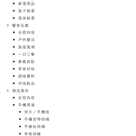
家電用品
親子精選
環保精選
饗食玩樂
全部內容
戶外樂活
旅遊風潮
一日三餐
療癒甜點
零食好味
調味醬料
沖泡飲品
潮流風尚
全部內容
手機周邊
夾片／手機殼
手機背帶掛繩
手腕短掛繩
串珠掛鍊