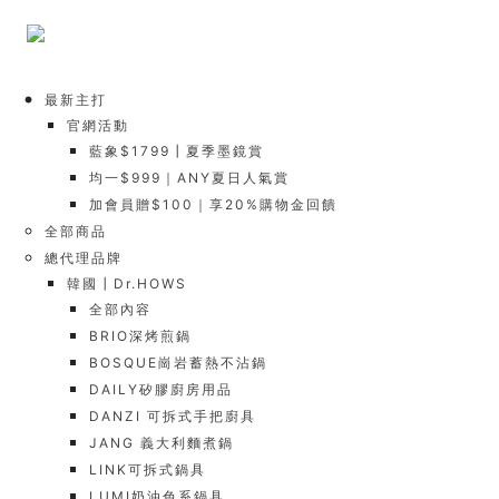
最新主打
官網活動
藍象$1799┃夏季墨鏡賞
均一$999｜ANY夏日人氣賞
加會員贈$100｜享20%購物金回饋
全部商品
總代理品牌
韓國┃Dr.HOWS
全部內容
BRIO深烤煎鍋
BOSQUE崗岩蓄熱不沾鍋
DAILY矽膠廚房用品
DANZI 可拆式手把廚具
JANG 義大利麵煮鍋
LINK可拆式鍋具
LUMI奶油色系鍋具