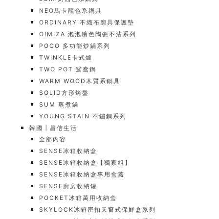
NEO馬卡龍色系鍋具
ORDINARY 不織布廚具保護墊
O!MIZA 泡泡糖色陶瓷不沾系列
POCO 多功能炒鍋系列
TWINKLE卡式爐
TWO POT 鴛鴦鍋
WARM WOOD木質系鍋具
SOLID方形烤盤
SUM 蒸煮鍋
YOUNG STAIN 不鏽鋼系列
韓國┃昌信生活
全部內容
SENSE冰箱收納盒
SENSE冰箱收納盒【獨家組】
SENSE冰箱收納盒專用盒蓋
SENSE廚房收納罐
POCKET冰箱萬用收納盒
SKYLOCK冰箱密扣天窗式保鮮盒系列