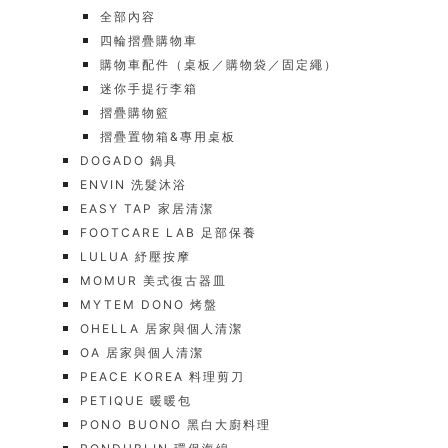
全部內容
四輪摺疊購物車
購物車配件（桌板／購物袋／固定繩）
迷你手提行李箱
摺疊購物籃
摺疊置物箱&專用桌板
DOGADO 鍋具
ENVIN 洗髮沐浴
EASY TAP 家居清潔
FOOTCARE LAB 足部保養
LULUA 紓壓按摩
MOMUR 美式復古器皿
MYTEM DONO 烤盤
OHELLA 居家與個人清潔
OA 居家與個人清潔
PEACE KOREA 料理剪刀
PETIQUE 暖暖包
PONO BUONO 黑白大廚料理