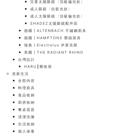
兒童太陽眼鏡〈頂級偏光款〉
成人眼鏡〈抗藍光款〉
成人太陽眼鏡〈頂級偏光款〉
SHADEZ太陽眼鏡配件區
德國┃ALTENBACH 不鏽鋼廚具
德國┃HAMPTONS 壓鑄廚具
瑞典┃Electrolux 伊萊克斯
美國┃THE RADIANT RHINO
台灣設計
HARU┃樂收袋
居家生活
全部內容
料理廚具
食品收納
廚房收納
餐桌器皿
清潔洗滌
生活收納
個人保養