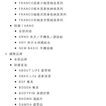
FRANCO居家小物置物盒系列
FRANCO積木居家收納箱系列
FRANCO磁吸式雨傘收納架系列
FRANCO衣物真空壓縮袋系列
韓國┃ARNO
全部內容
ARNO 夾片／手機殼／調節釦
ANY 夾片＆掛繩組合
NEW BASIC 手機掛繩
國際品牌
全部品牌
韓國直送
ABOUT LIFE 露營燈
ABKO Life 居家清潔
BSF 餐具
BOGEN 餐具
BODYPIM 身體紓壓
BROWN 濕紙巾
DAMDA 露營品