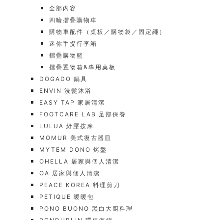
全部內容
四輪摺疊購物車
購物車配件（桌板／購物袋／固定繩）
迷你手提行李箱
摺疊購物籃
摺疊置物箱&專用桌板
DOGADO 鍋具
ENVIN 洗髮沐浴
EASY TAP 家居清潔
FOOTCARE LAB 足部保養
LULUA 紓壓按摩
MOMUR 美式復古器皿
MYTEM DONO 烤盤
OHELLA 居家與個人清潔
OA 居家與個人清潔
PEACE KOREA 料理剪刀
PETIQUE 暖暖包
PONO BUONO 黑白大廚料理