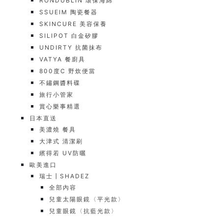
RONDUBLIN 環保海綿
SSUEIM 陶瓷餐器
SKINCURE 美容保養
SILIPOT 白金矽膠
UNDIRTY 抗菌抹布
VATYA 餐廚具
800度C 野炊便當
不鏽鋼醬料碟
旅行小管家
賞心樂事精選
日本直送
美濃燒 餐具
大津式 清潔刷
繽得若 UV防曬
歐美進口
瑞士┃SHADEZ
全部內容
兒童太陽眼鏡〈平光款〉
兒童眼鏡〈抗藍光款〉