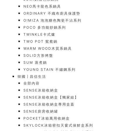
NEO馬卡龍色系鍋具
ORDINARY 不織布廚具保護墊
O!MIZA 泡泡糖色陶瓷不沾系列
POCO 多功能炒鍋系列
TWINKLE卡式爐
TWO POT 鴛鴦鍋
WARM WOOD木質系鍋具
SOLID方形烤盤
SUM 蒸煮鍋
YOUNG STAIN 不鏽鋼系列
韓國┃昌信生活
全部內容
SENSE冰箱收納盒
SENSE冰箱收納盒【獨家組】
SENSE冰箱收納盒專用盒蓋
SENSE廚房收納罐
POCKET冰箱萬用收納盒
SKYLOCK冰箱密扣天窗式保鮮盒系列