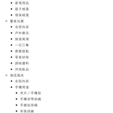
家電用品
親子精選
環保精選
饗食玩樂
全部內容
戶外樂活
旅遊風潮
一日三餐
療癒甜點
零食好味
調味醬料
沖泡飲品
潮流風尚
全部內容
手機周邊
夾片／手機殼
手機背帶掛繩
手腕短掛繩
串珠掛鍊