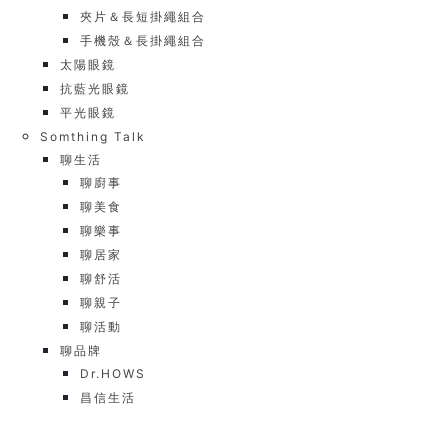
夾片＆長短掛繩組合
手機殼＆長掛繩組合
太陽眼鏡
抗藍光眼鏡
平光眼鏡
Somthing Talk
聊生活
聊廚事
聊美食
聊樂事
聊居家
聊舒活
聊親子
聊活動
聊品牌
Dr.HOWS
昌信生活