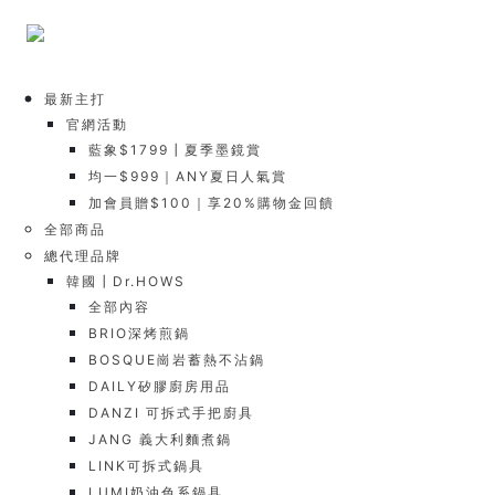
最新主打
官網活動
藍象$1799┃夏季墨鏡賞
均一$999｜ANY夏日人氣賞
加會員贈$100｜享20%購物金回饋
全部商品
總代理品牌
韓國┃Dr.HOWS
全部內容
BRIO深烤煎鍋
BOSQUE崗岩蓄熱不沾鍋
DAILY矽膠廚房用品
DANZI 可拆式手把廚具
JANG 義大利麵煮鍋
LINK可拆式鍋具
LUMI奶油色系鍋具