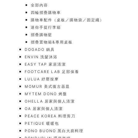
全部內容
四輪摺疊購物車
購物車配件（桌板／購物袋／固定繩）
迷你手提行李箱
摺疊購物籃
摺疊置物箱&專用桌板
DOGADO 鍋具
ENVIN 洗髮沐浴
EASY TAP 家居清潔
FOOTCARE LAB 足部保養
LULUA 紓壓按摩
MOMUR 美式復古器皿
MYTEM DONO 烤盤
OHELLA 居家與個人清潔
OA 居家與個人清潔
PEACE KOREA 料理剪刀
PETIQUE 暖暖包
PONO BUONO 黑白大廚料理