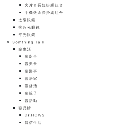
夾片＆長短掛繩組合
手機殼＆長掛繩組合
太陽眼鏡
抗藍光眼鏡
平光眼鏡
Somthing Talk
聊生活
聊廚事
聊美食
聊樂事
聊居家
聊舒活
聊親子
聊活動
聊品牌
Dr.HOWS
昌信生活