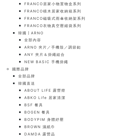
FRANCO居家小物置物盒系列
FRANCO積木居家收納箱系列
FRANCO磁吸式雨傘收納架系列
FRANCO衣物真空壓縮袋系列
韓國┃ARNO
全部內容
ARNO 夾片／手機殼／調節釦
ANY 夾片＆掛繩組合
NEW BASIC 手機掛繩
國際品牌
全部品牌
韓國直送
ABOUT LIFE 露營燈
ABKO Life 居家清潔
BSF 餐具
BOGEN 餐具
BODYPIM 身體紓壓
BROWN 濕紙巾
DAMDA 露營品