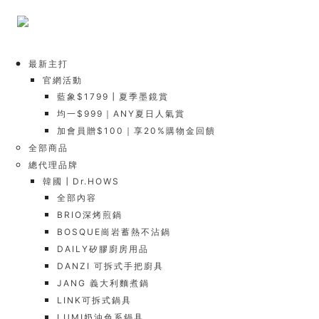
最新主打
官網活動
藍象$1799┃夏季墨鏡賞
均一$999｜ANY夏日人氣賞
加會員贈$100｜享20%購物金回饋
全部商品
總代理品牌
韓國┃Dr.HOWS
全部內容
BRIO深烤煎鍋
BOSQUE崗岩蓄熱不沾鍋
DAILY矽膠廚房用品
DANZI 可拆式手把廚具
JANG 義大利麵煮鍋
LINK可拆式鍋具
LUMI奶油色系鍋具