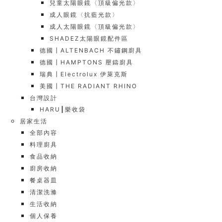
兒童太陽眼鏡〈頂級偏光款〉
成人眼鏡〈抗藍光款〉
成人太陽眼鏡〈頂級偏光款〉
SHADEZ太陽眼鏡配件區
德國┃ALTENBACH 不鏽鋼廚具
德國┃HAMPTONS 壓鑄廚具
瑞典┃Electrolux 伊萊克斯
美國┃THE RADIANT RHINO
台灣設計
HARU┃樂收袋
居家生活
全部內容
料理廚具
食品收納
廚房收納
餐桌器皿
清潔洗滌
生活收納
個人保養