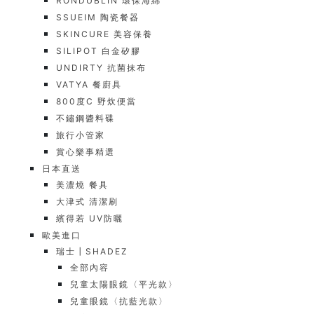
RONDUBLIN 環保海綿
SSUEIM 陶瓷餐器
SKINCURE 美容保養
SILIPOT 白金矽膠
UNDIRTY 抗菌抹布
VATYA 餐廚具
800度C 野炊便當
不鏽鋼醬料碟
旅行小管家
賞心樂事精選
日本直送
美濃燒 餐具
大津式 清潔刷
繽得若 UV防曬
歐美進口
瑞士┃SHADEZ
全部內容
兒童太陽眼鏡〈平光款〉
兒童眼鏡〈抗藍光款〉