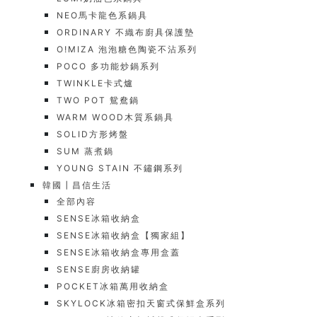
NEO馬卡龍色系鍋具
ORDINARY 不織布廚具保護墊
O!MIZA 泡泡糖色陶瓷不沾系列
POCO 多功能炒鍋系列
TWINKLE卡式爐
TWO POT 鴛鴦鍋
WARM WOOD木質系鍋具
SOLID方形烤盤
SUM 蒸煮鍋
YOUNG STAIN 不鏽鋼系列
韓國┃昌信生活
全部內容
SENSE冰箱收納盒
SENSE冰箱收納盒【獨家組】
SENSE冰箱收納盒專用盒蓋
SENSE廚房收納罐
POCKET冰箱萬用收納盒
SKYLOCK冰箱密扣天窗式保鮮盒系列