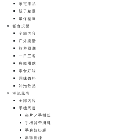
家電用品
親子精選
環保精選
饗食玩樂
全部內容
戶外樂活
旅遊風潮
一日三餐
療癒甜點
零食好味
調味醬料
沖泡飲品
潮流風尚
全部內容
手機周邊
夾片／手機殼
手機背帶掛繩
手腕短掛繩
串珠掛鍊