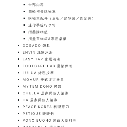
全部內容
四輪摺疊購物車
購物車配件（桌板／購物袋／固定繩）
迷你手提行李箱
摺疊購物籃
摺疊置物箱&專用桌板
DOGADO 鍋具
ENVIN 洗髮沐浴
EASY TAP 家居清潔
FOOTCARE LAB 足部保養
LULUA 紓壓按摩
MOMUR 美式復古器皿
MYTEM DONO 烤盤
OHELLA 居家與個人清潔
OA 居家與個人清潔
PEACE KOREA 料理剪刀
PETIQUE 暖暖包
PONO BUONO 黑白大廚料理