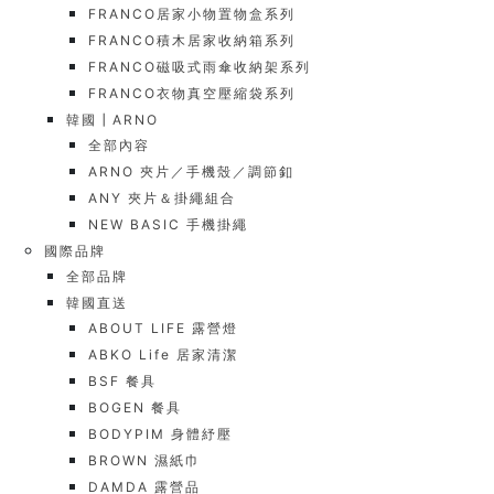
FRANCO居家小物置物盒系列
FRANCO積木居家收納箱系列
FRANCO磁吸式雨傘收納架系列
FRANCO衣物真空壓縮袋系列
韓國┃ARNO
全部內容
ARNO 夾片／手機殼／調節釦
ANY 夾片＆掛繩組合
NEW BASIC 手機掛繩
國際品牌
全部品牌
韓國直送
ABOUT LIFE 露營燈
ABKO Life 居家清潔
BSF 餐具
BOGEN 餐具
BODYPIM 身體紓壓
BROWN 濕紙巾
DAMDA 露營品