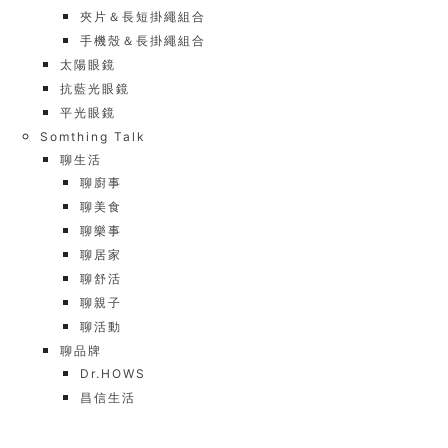
夾片＆長短掛繩組合
手機殼＆長掛繩組合
太陽眼鏡
抗藍光眼鏡
平光眼鏡
Somthing Talk
聊生活
聊廚事
聊美食
聊樂事
聊居家
聊舒活
聊親子
聊活動
聊品牌
Dr.HOWS
昌信生活