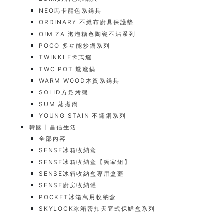
NEO馬卡龍色系鍋具
ORDINARY 不織布廚具保護墊
O!MIZA 泡泡糖色陶瓷不沾系列
POCO 多功能炒鍋系列
TWINKLE卡式爐
TWO POT 鴛鴦鍋
WARM WOOD木質系鍋具
SOLID方形烤盤
SUM 蒸煮鍋
YOUNG STAIN 不鏽鋼系列
韓國┃昌信生活
全部內容
SENSE冰箱收納盒
SENSE冰箱收納盒【獨家組】
SENSE冰箱收納盒專用盒蓋
SENSE廚房收納罐
POCKET冰箱萬用收納盒
SKYLOCK冰箱密扣天窗式保鮮盒系列