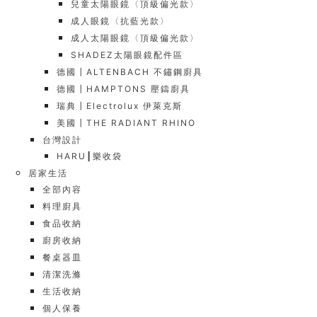
兒童太陽眼鏡〈頂級偏光款〉
成人眼鏡〈抗藍光款〉
成人太陽眼鏡〈頂級偏光款〉
SHADEZ太陽眼鏡配件區
德國┃ALTENBACH 不鏽鋼廚具
德國┃HAMPTONS 壓鑄廚具
瑞典┃Electrolux 伊萊克斯
美國┃THE RADIANT RHINO
台灣設計
HARU┃樂收袋
居家生活
全部內容
料理廚具
食品收納
廚房收納
餐桌器皿
清潔洗滌
生活收納
個人保養