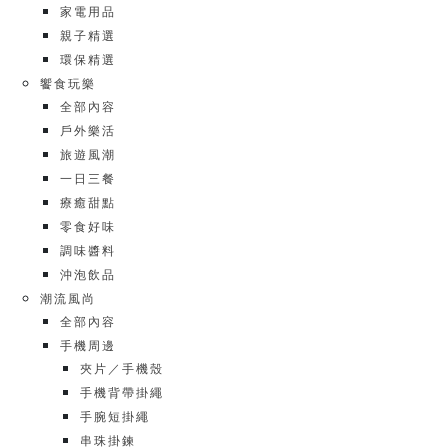
家電用品
親子精選
環保精選
饗食玩樂
全部內容
戶外樂活
旅遊風潮
一日三餐
療癒甜點
零食好味
調味醬料
沖泡飲品
潮流風尚
全部內容
手機周邊
夾片／手機殼
手機背帶掛繩
手腕短掛繩
串珠掛鍊