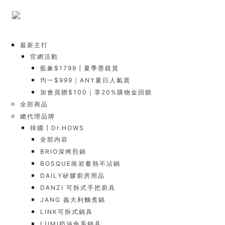
最新主打
官網活動
藍象$1799┃夏季墨鏡賞
均一$999｜ANY夏日人氣賞
加會員贈$100｜享20%購物金回饋
全部商品
總代理品牌
韓國┃Dr.HOWS
全部內容
BRIO深烤煎鍋
BOSQUE崗岩蓄熱不沾鍋
DAILY矽膠廚房用品
DANZI 可拆式手把廚具
JANG 義大利麵煮鍋
LINK可拆式鍋具
LUMI奶油色系鍋具