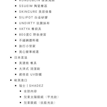
RONDUBLIN 環保海綿
SSUEIM 陶瓷餐器
SKINCURE 美容保養
SILIPOT 白金矽膠
UNDIRTY 抗菌抹布
VATYA 餐廚具
800度C 野炊便當
不鏽鋼醬料碟
旅行小管家
賞心樂事精選
日本直送
美濃燒 餐具
大津式 清潔刷
繽得若 UV防曬
歐美進口
瑞士┃SHADEZ
全部內容
兒童太陽眼鏡〈平光款〉
兒童眼鏡〈抗藍光款〉