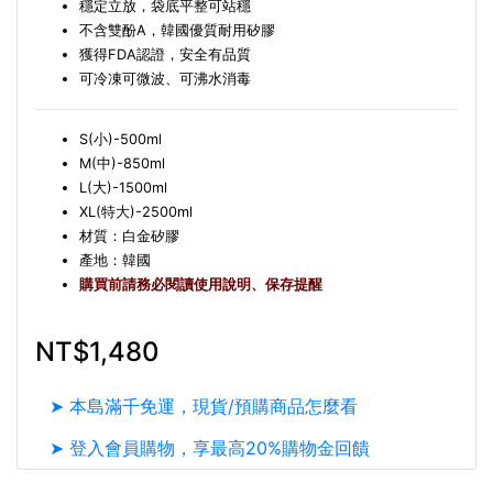
穩定立放，袋底平整可站穩
不含雙酚A，韓國優質耐用矽膠
獲得FDA認證，安全有品質
可冷凍可微波、可沸水消毒
S(小)-500ml
M(中)-850ml
L(大)-1500ml
XL(特大)-2500ml
材質：白金矽膠
產地：韓國
購買前請務必閱讀使用說明、保存提醒
NT$1,480
➤ 本島滿千免運，現貨/預購商品怎麼看
➤ 登入會員購物，享最高20%購物金回饋