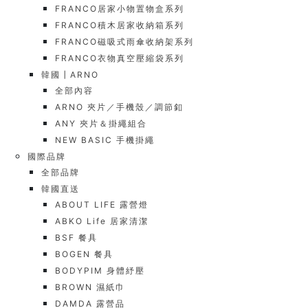
FRANCO居家小物置物盒系列
FRANCO積木居家收納箱系列
FRANCO磁吸式雨傘收納架系列
FRANCO衣物真空壓縮袋系列
韓國┃ARNO
全部內容
ARNO 夾片／手機殼／調節釦
ANY 夾片＆掛繩組合
NEW BASIC 手機掛繩
國際品牌
全部品牌
韓國直送
ABOUT LIFE 露營燈
ABKO Life 居家清潔
BSF 餐具
BOGEN 餐具
BODYPIM 身體紓壓
BROWN 濕紙巾
DAMDA 露營品