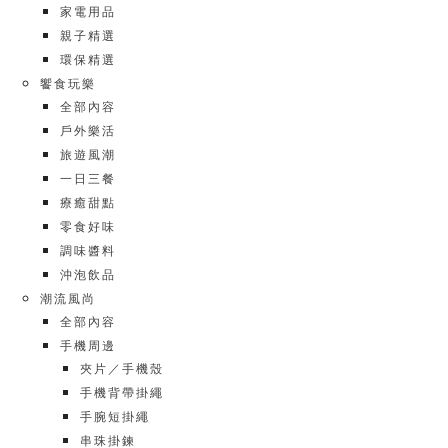
家電用品
親子精選
環保精選
饗食玩樂
全部內容
戶外樂活
旅遊風潮
一日三餐
療癒甜點
零食好味
調味醬料
沖泡飲品
潮流風尚
全部內容
手機周邊
夾片／手機殼
手機背帶掛繩
手腕短掛繩
串珠掛鍊