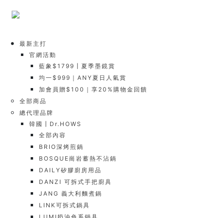
最新主打
官網活動
藍象$1799┃夏季墨鏡賞
均一$999｜ANY夏日人氣賞
加會員贈$100｜享20%購物金回饋
全部商品
總代理品牌
韓國┃Dr.HOWS
全部內容
BRIO深烤煎鍋
BOSQUE崗岩蓄熱不沾鍋
DAILY矽膠廚房用品
DANZI 可拆式手把廚具
JANG 義大利麵煮鍋
LINK可拆式鍋具
LUMI奶油色系鍋具