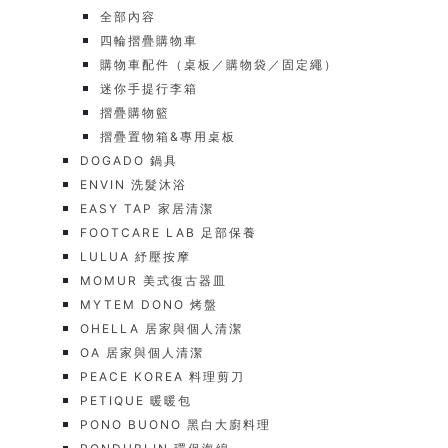
全部內容
四輪摺疊購物車
購物車配件（桌板／購物袋／固定繩）
迷你手提行李箱
摺疊購物籃
摺疊置物箱&專用桌板
DOGADO 鍋具
ENVIN 洗髮沐浴
EASY TAP 家居清潔
FOOTCARE LAB 足部保養
LULUA 紓壓按摩
MOMUR 美式復古器皿
MYTEM DONO 烤盤
OHELLA 居家與個人清潔
OA 居家與個人清潔
PEACE KOREA 料理剪刀
PETIQUE 暖暖包
PONO BUONO 黑白大廚料理