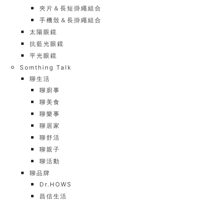
夾片＆長短掛繩組合
手機殼＆長掛繩組合
太陽眼鏡
抗藍光眼鏡
平光眼鏡
Somthing Talk
聊生活
聊廚事
聊美食
聊樂事
聊居家
聊舒活
聊親子
聊活動
聊品牌
Dr.HOWS
昌信生活