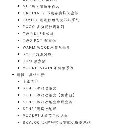
NEO馬卡龍色系鍋具
ORDINARY 不織布廚具保護墊
O!MIZA 泡泡糖色陶瓷不沾系列
POCO 多功能炒鍋系列
TWINKLE卡式爐
TWO POT 鴛鴦鍋
WARM WOOD木質系鍋具
SOLID方形烤盤
SUM 蒸煮鍋
YOUNG STAIN 不鏽鋼系列
韓國┃昌信生活
全部內容
SENSE冰箱收納盒
SENSE冰箱收納盒【獨家組】
SENSE冰箱收納盒專用盒蓋
SENSE廚房收納罐
POCKET冰箱萬用收納盒
SKYLOCK冰箱密扣天窗式保鮮盒系列