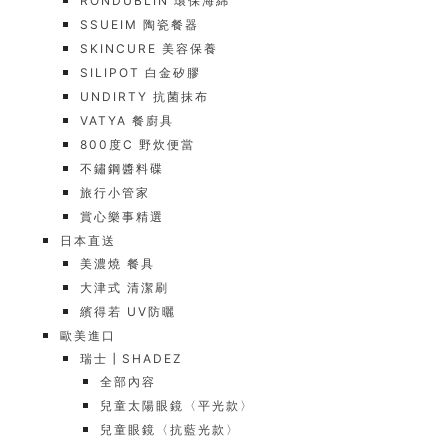
RONDUBLIN 環保海綿
SSUEIM 陶瓷餐器
SKINCURE 美容保養
SILIPOT 白金矽膠
UNDIRTY 抗菌抹布
VATYA 餐廚具
800度C 野炊便當
不鏽鋼醬料碟
旅行小管家
賞心樂事精選
日本直送
美濃燒 餐具
大津式 清潔刷
繽得若 UV防曬
歐美進口
瑞士┃SHADEZ
全部內容
兒童太陽眼鏡〈平光款〉
兒童眼鏡〈抗藍光款〉