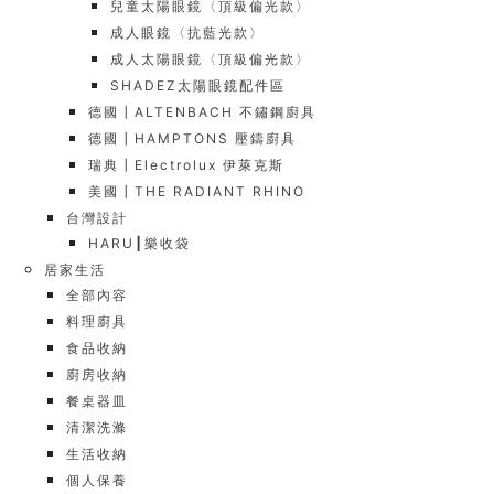
兒童太陽眼鏡〈頂級偏光款〉
成人眼鏡〈抗藍光款〉
成人太陽眼鏡〈頂級偏光款〉
SHADEZ太陽眼鏡配件區
德國┃ALTENBACH 不鏽鋼廚具
德國┃HAMPTONS 壓鑄廚具
瑞典┃Electrolux 伊萊克斯
美國┃THE RADIANT RHINO
台灣設計
HARU┃樂收袋
居家生活
全部內容
料理廚具
食品收納
廚房收納
餐桌器皿
清潔洗滌
生活收納
個人保養