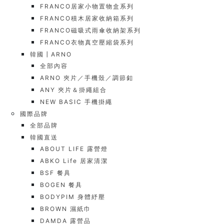
FRANCO居家小物置物盒系列
FRANCO積木居家收納箱系列
FRANCO磁吸式雨傘收納架系列
FRANCO衣物真空壓縮袋系列
韓國┃ARNO
全部內容
ARNO 夾片／手機殼／調節釦
ANY 夾片＆掛繩組合
NEW BASIC 手機掛繩
國際品牌
全部品牌
韓國直送
ABOUT LIFE 露營燈
ABKO Life 居家清潔
BSF 餐具
BOGEN 餐具
BODYPIM 身體紓壓
BROWN 濕紙巾
DAMDA 露營品