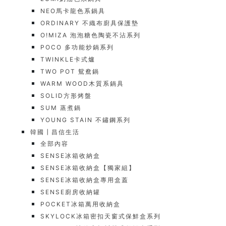
NEO馬卡龍色系鍋具
ORDINARY 不織布廚具保護墊
O!MIZA 泡泡糖色陶瓷不沾系列
POCO 多功能炒鍋系列
TWINKLE卡式爐
TWO POT 鴛鴦鍋
WARM WOOD木質系鍋具
SOLID方形烤盤
SUM 蒸煮鍋
YOUNG STAIN 不鏽鋼系列
韓國┃昌信生活
全部內容
SENSE冰箱收納盒
SENSE冰箱收納盒【獨家組】
SENSE冰箱收納盒專用盒蓋
SENSE廚房收納罐
POCKET冰箱萬用收納盒
SKYLOCK冰箱密扣天窗式保鮮盒系列