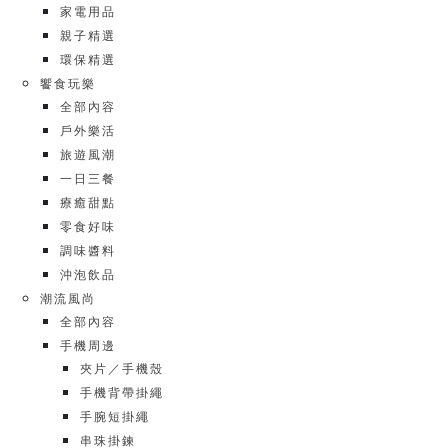
家電用品
親子精選
環保精選
饗食玩樂
全部內容
戶外樂活
旅遊風潮
一日三餐
療癒甜點
零食好味
調味醬料
沖泡飲品
潮流風尚
全部內容
手機周邊
夾片／手機殼
手機背帶掛繩
手腕短掛繩
串珠掛鍊