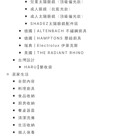
兒童太陽眼鏡〈頂級偏光款〉
成人眼鏡〈抗藍光款〉
成人太陽眼鏡〈頂級偏光款〉
SHADEZ太陽眼鏡配件區
德國┃ALTENBACH 不鏽鋼廚具
德國┃HAMPTONS 壓鑄廚具
瑞典┃Electrolux 伊萊克斯
美國┃THE RADIANT RHINO
台灣設計
HARU┃樂收袋
居家生活
全部內容
料理廚具
食品收納
廚房收納
餐桌器皿
清潔洗滌
生活收納
個人保養