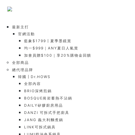
最新主打
官網活動
藍象$1799┃夏季墨鏡賞
均一$999｜ANY夏日人氣賞
加會員贈$100｜享20%購物金回饋
全部商品
總代理品牌
韓國┃Dr.HOWS
全部內容
BRIO深烤煎鍋
BOSQUE崗岩蓄熱不沾鍋
DAILY矽膠廚房用品
DANZI 可拆式手把廚具
JANG 義大利麵煮鍋
LINK可拆式鍋具
LUMI奶油色系鍋具