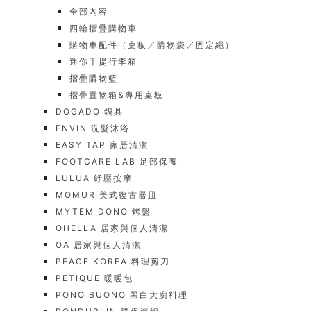
全部內容
四輪摺疊購物車
購物車配件（桌板／購物袋／固定繩）
迷你手提行李箱
摺疊購物籃
摺疊置物箱&專用桌板
DOGADO 鍋具
ENVIN 洗髮沐浴
EASY TAP 家居清潔
FOOTCARE LAB 足部保養
LULUA 紓壓按摩
MOMUR 美式復古器皿
MYTEM DONO 烤盤
OHELLA 居家與個人清潔
OA 居家與個人清潔
PEACE KOREA 料理剪刀
PETIQUE 暖暖包
PONO BUONO 黑白大廚料理