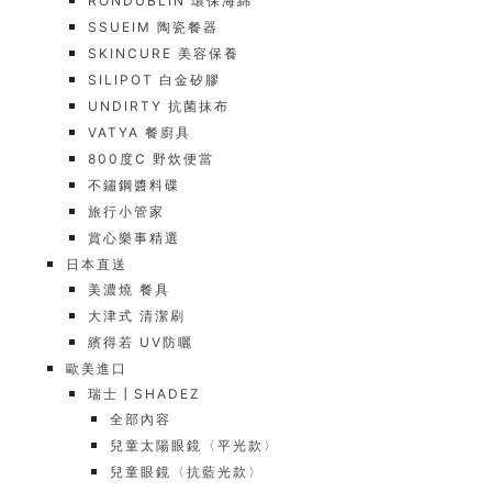
RONDUBLIN 環保海綿
SSUEIM 陶瓷餐器
SKINCURE 美容保養
SILIPOT 白金矽膠
UNDIRTY 抗菌抹布
VATYA 餐廚具
800度C 野炊便當
不鏽鋼醬料碟
旅行小管家
賞心樂事精選
日本直送
美濃燒 餐具
大津式 清潔刷
繽得若 UV防曬
歐美進口
瑞士┃SHADEZ
全部內容
兒童太陽眼鏡〈平光款〉
兒童眼鏡〈抗藍光款〉